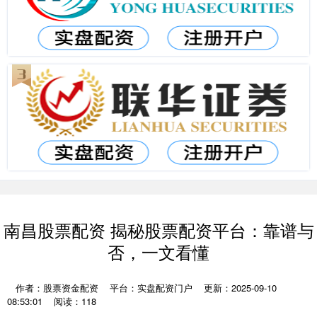
南昌股票配资 揭秘股票配资平台：靠谱与
否，一文看懂
作者：股票资金配资
平台：实盘配资门户
更新：2025-09-10
08:53:01
阅读：118