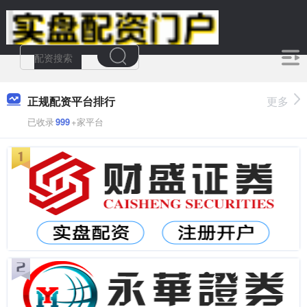
正规配资平台排行
更多
已收录
999
+家平台