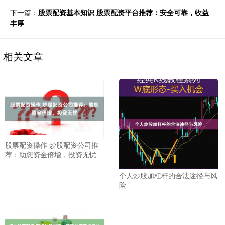
下一篇：
股票配资基本知识 股票配资平台推荐：安全可靠，收益
丰厚
相关文章
股票配资操作 炒股配资公司推
荐：助您资金倍增，投资无忧
个人炒股加杠杆的合法途径与风
险