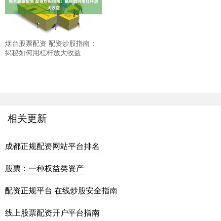
烟台股票配资 配资炒股指南：
揭秘如何用杠杆放大收益
相关更新
成都正规配资网站平台排名
股票：一种权益类资产
配资正规平台 在线炒股安全指南
线上股票配资开户平台指南