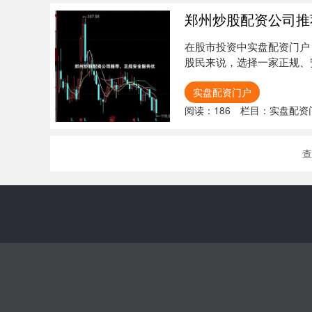
郑州炒股配资公司推
在股市投资中实盘配资门户
股民来说，选择一家正规、
场机会的....
实盘配资门户
阅读：
186
栏目：
实盘配资
查