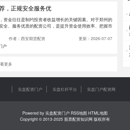
台
荐，正规安全服务优
期
，资金往往是制约投资者收益增长的关键因素。对于郑州的
实
安全、服务优质的配资公司，是提升资金使用效率、把握市
商
以
作者：西安期货配资
更新：2026-07-07
资
门户
股
实
看更多
股
的
足
实盘配资门户
实盘杠杆平台
实盘门户配资网
Powered by
实盘配资门户
RSS地图
HTML地图
Copyright
© 2013-2025
股票配资知识网
版权所有