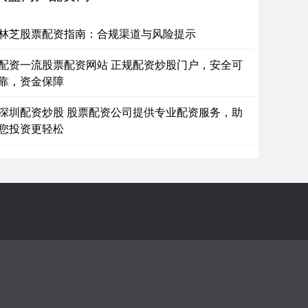
的秘诀：
货配资招聘 商品期货配资：助力资金放大，提升收益空间
林芝股票配资指南：合规渠道与风险提示
盘配资门户
2025-06-15
配资一流股票配资网站 正规配资炒股门户，安全可
品期货配资是一种金融杠杆工具期货配资招聘，允许投资者
靠，资金保障
较小的自有资金撬动更大的资金进行商品期货交易。通过配
，投资者可
深圳配资炒股 股票配资公司提供专业配资服务，助
票配资哪家专业 股票配资条件：入门门槛及申请要求
您投资更轻松
盘杠杆平台
2025-09-24
票配资是指投资者通过向配资公司借入资金，扩大投资规模
一种方式。为了保障配资公司的利益，申请股票配资需要满
一定的条件