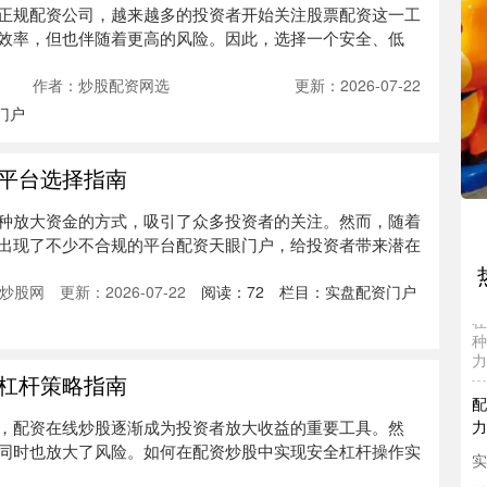
正规配资公司，越来越多的投资者开始关注股票配资这一工
效率，但也伴随着更高的风险。因此，选择一个安全、低
线
作者：炒股配资网选
更新：2026-07-22
实
门户
随
大
选
平台选择指南
在
种放大资金的方式，吸引了众多投资者的关注。然而，随着
配
出现了不少不合规的平台配资天眼门户，给投资者带来潜在
实
炒股网
更新：2026-07-22
阅读：
72
栏目：
实盘配资门户
在
种
力
配
杠杆策略指南
力
，配资在线炒股逐渐成为投资者放大收益的重要工具。然
实
同时也放大了风险。如何在配资炒股中实现安全杠杆操作实
近
杆