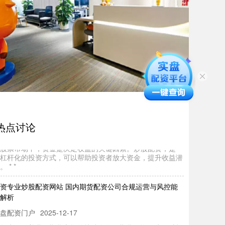
上股票配资开户指南：安全平台与操作流程
盘杠杆平台
2026-07-31
着互联网金融的快速发展，线上股票配资逐渐成为投资者放
收益的重要工具。然而，面对市场上众多的配资平台，如何
择安全可靠
线配资炒股选 炒股配资，助你资金倍增，配资网助你轻松
资
盘杠杆平台
2025-10-27
热点讨论
股票市场中，资金是决定收益的关键因素。炒股配资，是一
杠杆化的投资方式，可以帮助投资者放大资金，提升收益潜
。 * *
资专业炒股配资网站 国内期货配资公司合规运营与风控能
解析
盘配资门户
2025-12-17
年来，随着我国期货市场的快速发展，期货配资作为一种杠
交易方式，吸引了部分风险偏好较高的投资者。然而，期货