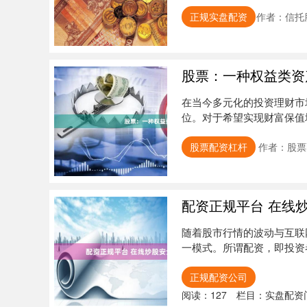
规”与....
正规实盘配资
作者：信托
股票：一种权益类资
在当今多元化的投资理财市
位。对于希望实现财富保值
辑，是构建....
股票配资杠杆
作者：股票
配资正规平台 在线
随着股市行情的波动与互联
一模式。所谓配资，即投资
益。....
正规配资公司
阅读：
127
栏目：
实盘配资