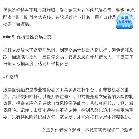
优先选择持有正规金融牌照、资金第三方存管的配资公司。警惕“免息
配资”“零门槛”等夸大宣传。建议通过行业排名、用户口碑及监管信息
核实平台资质。
### 5. 保持理性交易心态
杠杆交易放大了贪婪与恐惧。制定交易计划后严格执行，避免追涨杀
跌。当连续亏损时，应暂停交易，复盘反思而非加倍投入。可设定每
日最大亏损额度，达到后强制休息。
## 总结
股票配资融资是专业投资者的工具实盘杠杆平台，而非投机者的赌
注。合理使用杠杆可以提升收益弹性，但前提是建立完善的风险控制
体系。投资者应充分评估自身风险承受能力，从低杠杆起步，逐步积
累经验。记住：市场永远存在不确定性，控制风险比追求收益更为重
要。只有将风险意识融入每一笔交易，才能在杠杆交易中行稳致远。
文章为作者独立观点，不代表实盘配资门户观点