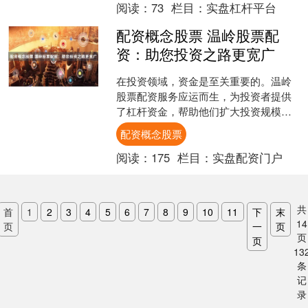
阅读：
73
栏目：
实盘杠杆平台
配资概念股票 温岭股票配
资：助您投资之路更宽广
在投资领域，资金是至关重要的。温岭
股票配资服务应运而生，为投资者提供
了杠杆资金，帮助他们扩大投资规模，
提升收益潜力配资概念股票。 济南银环
配资概念股票
期货配资提供高达1:1....
阅读：
175
栏目：
实盘配资门户
共
首
1
2
3
4
5
6
7
8
9
10
11
下
末
14
页
一
页
页
页
13
条
记
录