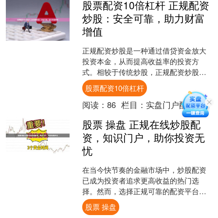
股票配资10倍杠杆 正规配资
炒股：安全可靠，助力财富
增值
正规配资炒股是一种通过借贷资金放大
投资本金，从而提高收益率的投资方
式。相较于传统炒股，正规配资炒股具
有以下优势： 高达10倍的杠杆，让您以
股票配资10倍杠杆
小博大，放大收益空间。....
阅读：
86
栏目：
实盘门户配资网
股票 操盘 正规在线炒股配
资，知识门户，助你投资无
忧
在当今快节奏的金融市场中，炒股配资
已成为投资者追求更高收益的热门选
择。然而，选择正规可靠的配资平台至
关重要。 **1. 借款金额和期限：**明确
股票 操盘
借款金额和借款期....