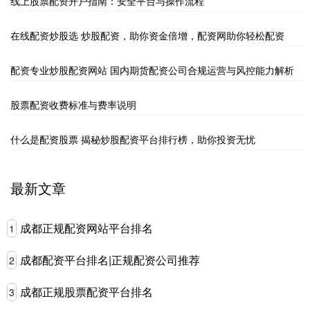
线上股票配资开户指南：安全平台与操作流程
在线配资炒股选 炒股配资，助你资金倍增，配资网助你轻松配资
配资专业炒股配资网站 国内期货配资公司合规运营与风控能力解析
股票配资收费标准与费率说明
什么是配资股票 揭秘炒股配资平台排行榜，助你投资无忧
最新文章
成都正规配资网站平台排名
1
成都配资平台排名|正规配资公司推荐
2
成都正规股票配资平台排名
3