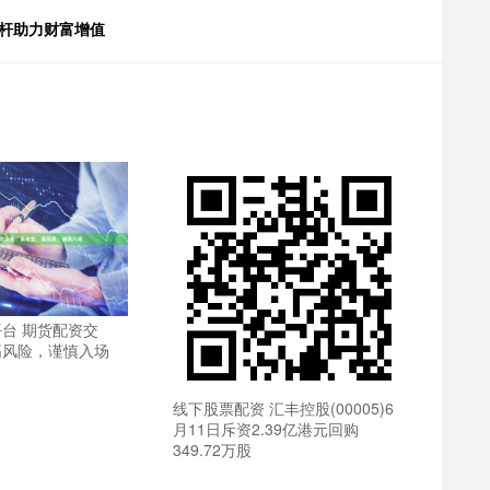
杠杆助力财富增值
台 期货配资交
高风险，谨慎入场
线下股票配资 汇丰控股(00005)6
月11日斥资2.39亿港元回购
349.72万股